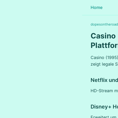
Home
dopesontheroad
Casino 
Plattf
Casino (1995)
zeigt legale 
Netflix un
HD-Stream mi
Disney+ H
Erweitert um 