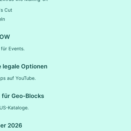
's Cut
eln
WOW
für Events.
 legale Optionen
lips auf YouTube.
 für Geo-Blocks
US-Kataloge.
er 2026