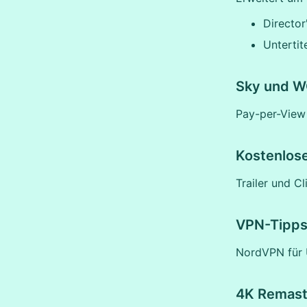
Director
Untertit
Sky und 
Pay-per-View 
Kostenlose
Trailer und C
VPN-Tipps
NordVPN für 
4K Remast