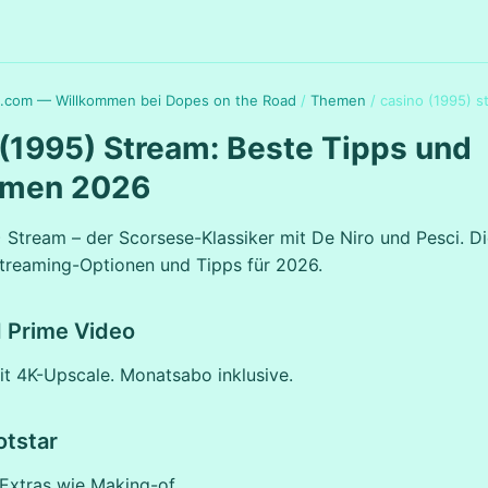
.com — Willkommen bei Dopes on the Road
/
Themen
/
casino (1995) s
(1995) Stream: Beste Tipps und
ormen 2026
 Stream – der Scorsese-Klassiker mit De Niro und Pesci. Di
Streaming-Optionen und Tipps für 2026.
d Prime Video
t 4K-Upscale. Monatsabo inklusive.
otstar
Extras wie Making-of.