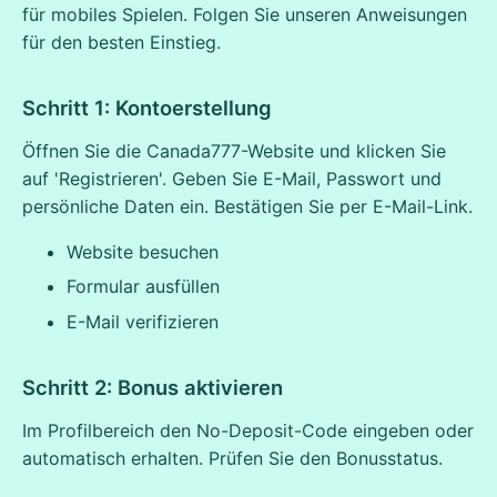
für mobiles Spielen. Folgen Sie unseren Anweisungen
für den besten Einstieg.
Schritt 1: Kontoerstellung
Öffnen Sie die Canada777-Website und klicken Sie
auf 'Registrieren'. Geben Sie E-Mail, Passwort und
persönliche Daten ein. Bestätigen Sie per E-Mail-Link.
Website besuchen
Formular ausfüllen
E-Mail verifizieren
Schritt 2: Bonus aktivieren
Im Profilbereich den No-Deposit-Code eingeben oder
automatisch erhalten. Prüfen Sie den Bonusstatus.