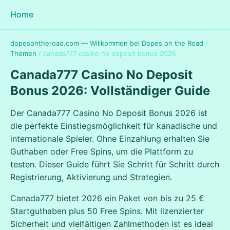
Home
dopesontheroad.com — Willkommen bei Dopes on the Road
/
Themen
/
canada777 casino no deposit bonus 2026
Canada777 Casino No Deposit
Bonus 2026: Vollständiger Guide
Der Canada777 Casino No Deposit Bonus 2026 ist
die perfekte Einstiegsmöglichkeit für kanadische und
internationale Spieler. Ohne Einzahlung erhalten Sie
Guthaben oder Free Spins, um die Plattform zu
testen. Dieser Guide führt Sie Schritt für Schritt durch
Registrierung, Aktivierung und Strategien.
Canada777 bietet 2026 ein Paket von bis zu 25 €
Startguthaben plus 50 Free Spins. Mit lizenzierter
Sicherheit und vielfältigen Zahlmethoden ist es ideal