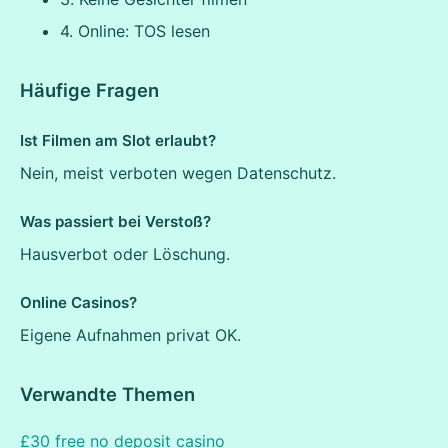
4. Online: TOS lesen
Häufige Fragen
Ist Filmen am Slot erlaubt?
Nein, meist verboten wegen Datenschutz.
Was passiert bei Verstoß?
Hausverbot oder Löschung.
Online Casinos?
Eigene Aufnahmen privat OK.
Verwandte Themen
£30 free no deposit casino