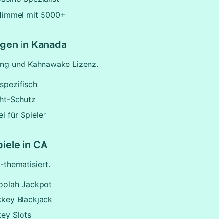
-Himmel mit 5000+
ngen in Kanada
ing und Kahnawake Lizenz.
spezifisch
cht-Schutz
ei für Spieler
piele in CA
-thematisiert.
olah Jackpot
ckey Blackjack
ey Slots