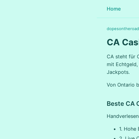
Home
dopesontheroad
CA Cas
CA steht für 
mit Echtgeld,
Jackpots.
Von Ontario b
Beste CA C
Handverlesen
1. Hohe 
2. Live 