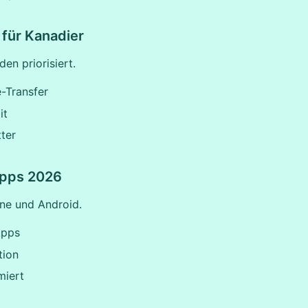
für Kanadier
en priorisiert.
e-Transfer
it
ter
Apps 2026
ne und Android.
Apps
ion
miert