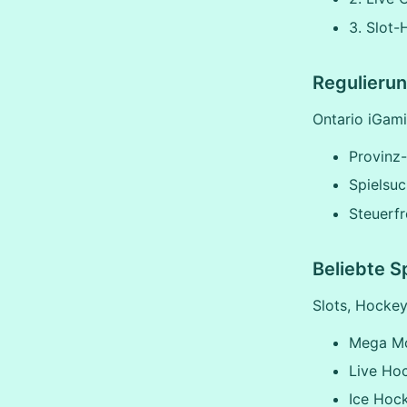
3. Slot
Regulieru
Ontario iGam
Provinz-
Spielsu
Steuerfr
Beliebte S
Slots, Hockey
Mega Mo
Live Ho
Ice Hock