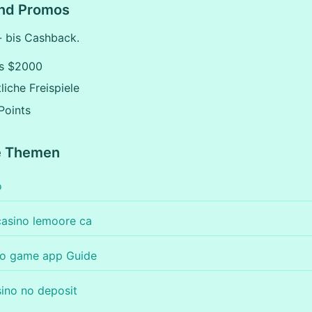
nd Promos
 bis Cashback.
s $2000
iche Freispiele
Points
e Themen
o
casino lemoore ca
no game app Guide
sino no deposit