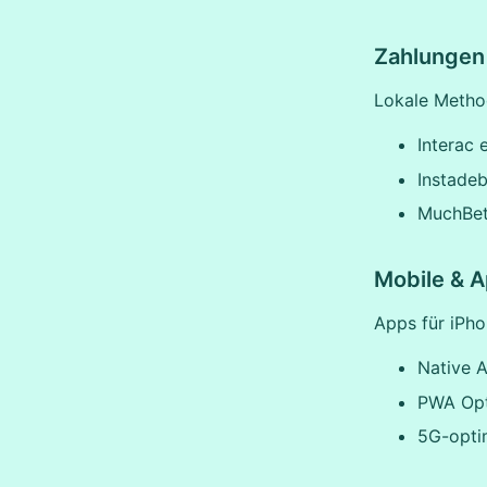
Zahlungen 
Lokale Method
Interac 
Instadeb
MuchBet
Mobile & 
Apps für iPho
Native 
PWA Opt
5G-opti