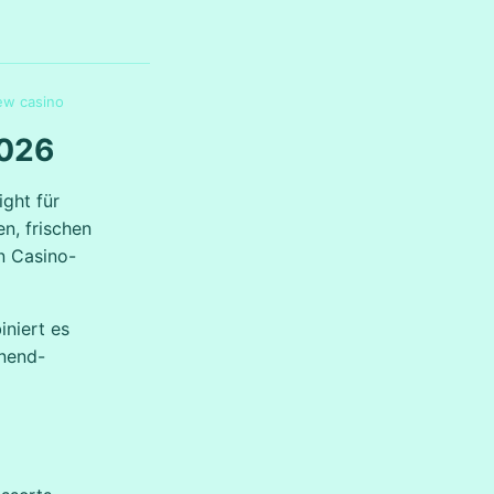
iew casino
2026
ight für
en, frischen
n Casino-
niert es
enend-