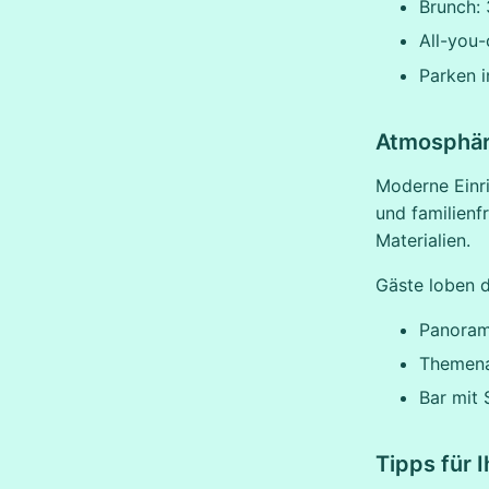
Brunch:
All-you-
Parken i
Atmosphär
Moderne Einri
und familienf
Materialien.
Gäste loben d
Panoram
Themena
Bar mit 
Tipps für 