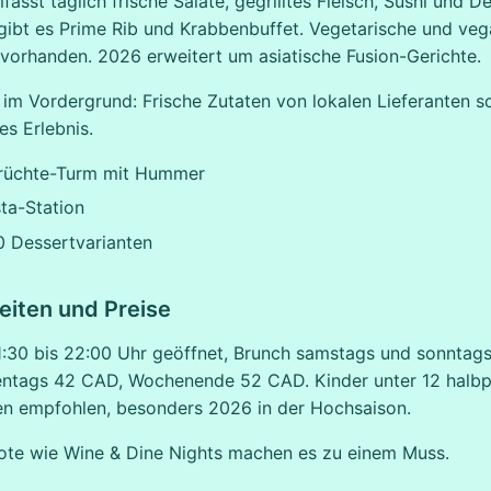
asst täglich frische Salate, gegrilltes Fleisch, Sushi und De
ibt es Prime Rib und Krabbenbuffet. Vegetarische und ve
h vorhanden. 2026 erweitert um asiatische Fusion-Gerichte.
t im Vordergrund: Frische Zutaten von lokalen Lieferanten s
es Erlebnis.
rüchte-Turm mit Hummer
ta-Station
0 Dessertvarianten
iten und Preise
1:30 bis 22:00 Uhr geöffnet, Brunch samstags und sonntags
entags 42 CAD, Wochenende 52 CAD. Kinder unter 12 halbpr
en empfohlen, besonders 2026 in der Hochsaison.
te wie Wine & Dine Nights machen es zu einem Muss.