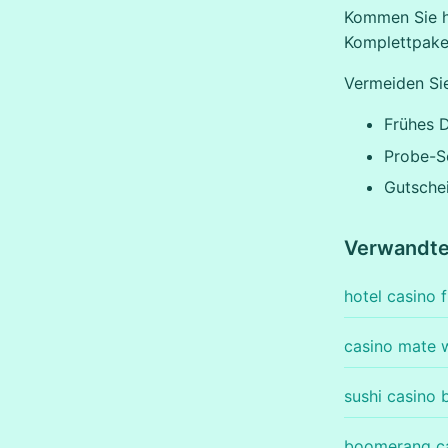
Kommen Sie hu
Komplettpake
Vermeiden Sie
Frühes D
Probe-Se
Gutschei
Verwandt
hotel casino 
casino mate 
sushi casino 
boomerang ca