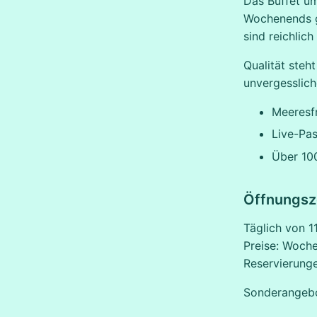
Das Buffet umf
Wochenends g
sind reichlic
Qualität steh
unvergesslich
Meeresf
Live-Pas
Über 10
Öffnungsze
Täglich von 1
Preise: Woch
Reservierung
Sonderangebo