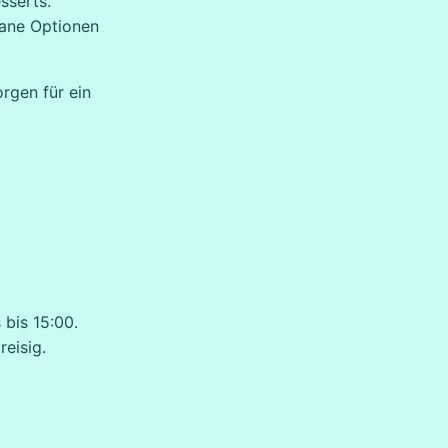
sserts.
gane Optionen
orgen für ein
 bis 15:00.
eisig.