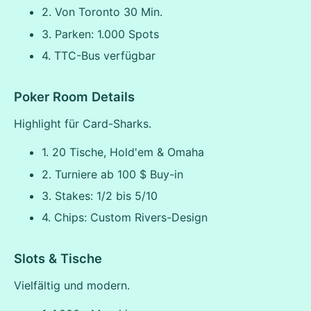
2. Von Toronto 30 Min.
3. Parken: 1.000 Spots
4. TTC-Bus verfügbar
Poker Room Details
Highlight für Card-Sharks.
1. 20 Tische, Hold'em & Omaha
2. Turniere ab 100 $ Buy-in
3. Stakes: 1/2 bis 5/10
4. Chips: Custom Rivers-Design
Slots & Tische
Vielfältig und modern.