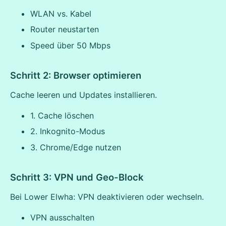
WLAN vs. Kabel
Router neustarten
Speed über 50 Mbps
Schritt 2: Browser optimieren
Cache leeren und Updates installieren.
1. Cache löschen
2. Inkognito-Modus
3. Chrome/Edge nutzen
Schritt 3: VPN und Geo-Block
Bei Lower Elwha: VPN deaktivieren oder wechseln.
VPN ausschalten