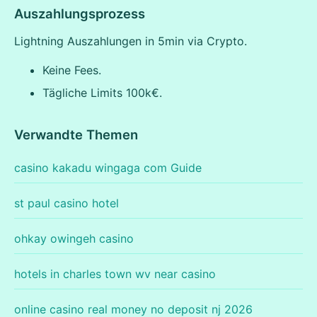
Auszahlungsprozess
Lightning Auszahlungen in 5min via Crypto.
Keine Fees.
Tägliche Limits 100k€.
Verwandte Themen
casino kakadu wingaga com Guide
st paul casino hotel
ohkay owingeh casino
hotels in charles town wv near casino
online casino real money no deposit nj 2026