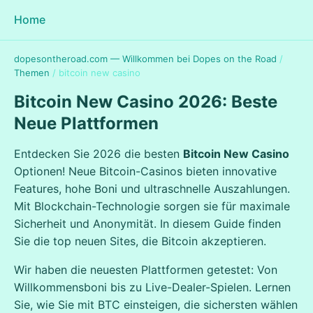
Home
dopesontheroad.com — Willkommen bei Dopes on the Road
/
Themen
/
bitcoin new casino
Bitcoin New Casino 2026: Beste
Neue Plattformen
Entdecken Sie 2026 die besten
Bitcoin New Casino
Optionen! Neue Bitcoin-Casinos bieten innovative
Features, hohe Boni und ultraschnelle Auszahlungen.
Mit Blockchain-Technologie sorgen sie für maximale
Sicherheit und Anonymität. In diesem Guide finden
Sie die top neuen Sites, die Bitcoin akzeptieren.
Wir haben die neuesten Plattformen getestet: Von
Willkommensboni bis zu Live-Dealer-Spielen. Lernen
Sie, wie Sie mit BTC einsteigen, die sichersten wählen