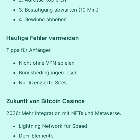
3. Bestätigung abwarten (10 Min.)
4. Gewinne abheben
Häufige Fehler vermeiden
Tipps für Anfänger.
Nicht ohne VPN spielen
Bonusbedingungen lesen
Nur lizenzierte Sites
Zukunft von Bitcoin Casinos
2026: Mehr Integration mit NFTs und Metaverse.
Lightning Network für Speed
DeFi-Elemente