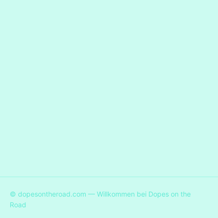
© dopesontheroad.com — Willkommen bei Dopes on the
Road