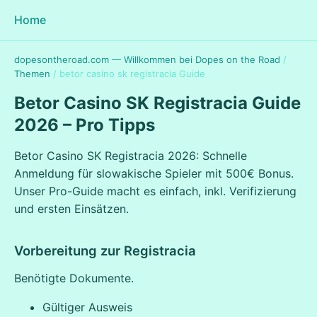
Home
dopesontheroad.com — Willkommen bei Dopes on the Road
/
Themen
/
betor casino sk registracia Guide
Betor Casino SK Registracia Guide
2026 – Pro Tipps
Betor Casino SK Registracia 2026: Schnelle
Anmeldung für slowakische Spieler mit 500€ Bonus.
Unser Pro-Guide macht es einfach, inkl. Verifizierung
und ersten Einsätzen.
Vorbereitung zur Registracia
Benötigte Dokumente.
Gültiger Ausweis