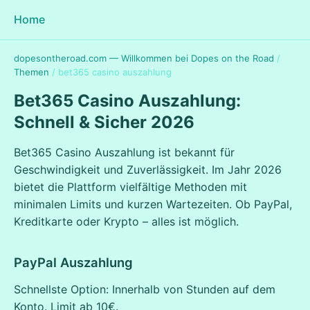
Home
dopesontheroad.com — Willkommen bei Dopes on the Road
/
Themen
/
bet365 casino auszahlung
Bet365 Casino Auszahlung:
Schnell & Sicher 2026
Bet365 Casino Auszahlung ist bekannt für
Geschwindigkeit und Zuverlässigkeit. Im Jahr 2026
bietet die Plattform vielfältige Methoden mit
minimalen Limits und kurzen Wartezeiten. Ob PayPal,
Kreditkarte oder Krypto – alles ist möglich.
PayPal Auszahlung
Schnellste Option: Innerhalb von Stunden auf dem
Konto. Limit ab 10€.