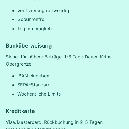
Verifizierung notwendig
Gebührenfrei
Täglich möglich
Banküberweisung
Sicher für höhere Beträge, 1-3 Tage Dauer. Keine
Obergrenze.
IBAN eingeben
SEPA-Standard
Wöchentliche Limits
Kreditkarte
Visa/Mastercard, Rückbuchung in 2-5 Tagen.