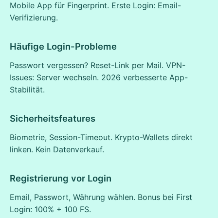
Mobile App für Fingerprint. Erste Login: Email-
Verifizierung.
Häufige Login-Probleme
Passwort vergessen? Reset-Link per Mail. VPN-
Issues: Server wechseln. 2026 verbesserte App-
Stabilität.
Sicherheitsfeatures
Biometrie, Session-Timeout. Krypto-Wallets direkt
linken. Kein Datenverkauf.
Registrierung vor Login
Email, Passwort, Währung wählen. Bonus bei First
Login: 100% + 100 FS.