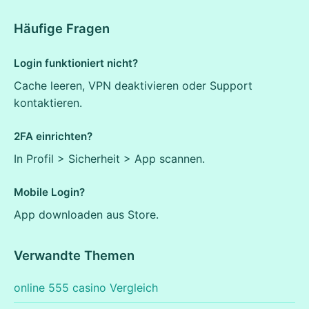
Häufige Fragen
Login funktioniert nicht?
Cache leeren, VPN deaktivieren oder Support
kontaktieren.
2FA einrichten?
In Profil > Sicherheit > App scannen.
Mobile Login?
App downloaden aus Store.
Verwandte Themen
online 555 casino Vergleich