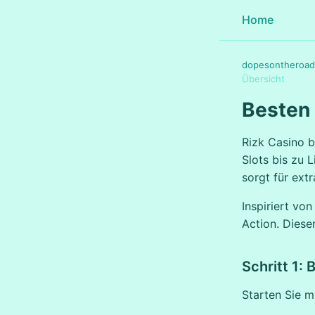
Home
dopesontheroad
Übersicht
Besten 
Rizk Casino b
Slots bis zu L
sorgt für extr
Inspiriert vo
Action. Diese
Schritt 1:
Starten Sie m