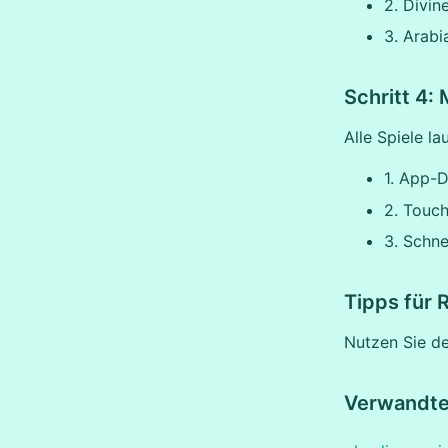
2. Divin
3. Arabi
Schritt 4:
Alle Spiele la
1. App-
2. Touch
3. Schne
Tipps für 
Nutzen Sie de
Verwandt