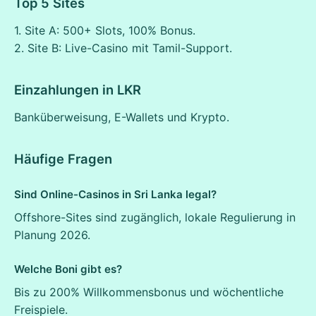
Top 5 Sites
1. Site A: 500+ Slots, 100% Bonus.
2. Site B: Live-Casino mit Tamil-Support.
Einzahlungen in LKR
Banküberweisung, E-Wallets und Krypto.
Häufige Fragen
Sind Online-Casinos in Sri Lanka legal?
Offshore-Sites sind zugänglich, lokale Regulierung in
Planung 2026.
Welche Boni gibt es?
Bis zu 200% Willkommensbonus und wöchentliche
Freispiele.