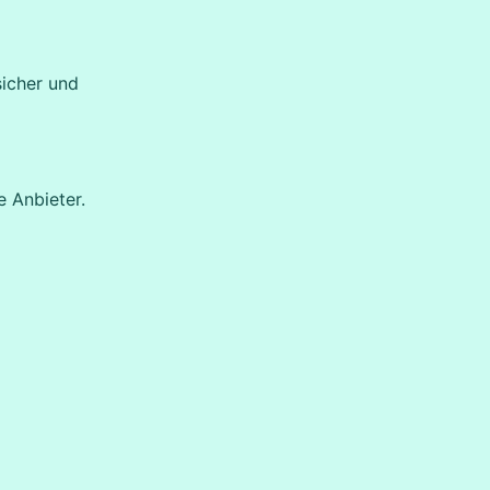
sicher und
e Anbieter.