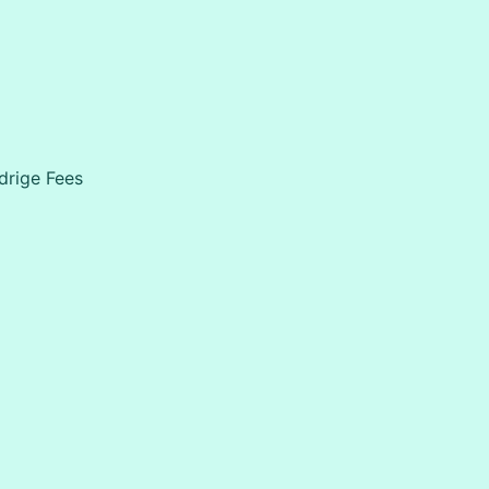
drige Fees