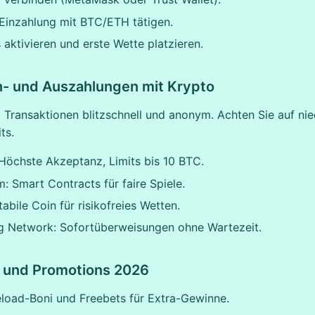
 Einzahlung mit BTC/ETH tätigen.
 aktivieren und erste Wette platzieren.
n- und Auszahlungen mit Krypto
Transaktionen blitzschnell und anonym. Achten Sie auf nie
ts.
 Höchste Akzeptanz, Limits bis 10 BTC.
: Smart Contracts für faire Spiele.
abile Coin für risikofreies Wetten.
ng Network: Sofortüberweisungen ohne Wartezeit.
i und Promotions 2026
load-Boni und Freebets für Extra-Gewinne.