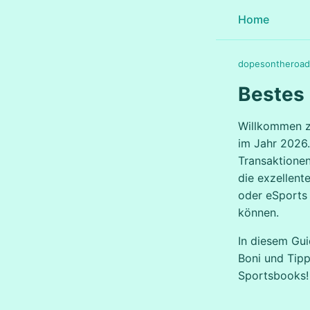
Home
dopesontheroad
Bestes
Willkommen z
im Jahr 2026.
Transaktionen
die exzellent
oder eSports
können.
In diesem Gui
Boni und Tipp
Sportsbooks!