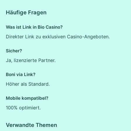
Häufige Fragen
Was ist Link in Bio Casino?
Direkter Link zu exklusiven Casino-Angeboten.
Sicher?
Ja, lizenzierte Partner.
Boni via Link?
Höher als Standard.
Mobile kompatibel?
100% optimiert.
Verwandte Themen