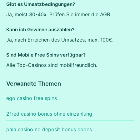
Gibt es Umsatzbedingungen?
Ja, meist 30-40x. Prüfen Sie immer die AGB.
Kann ich Gewinne auszahlen?
Ja, nach Erreichen des Umsatzes, max. 100€.
Sind Mobile Free Spins verfügbar?
Alle Top-Casinos sind mobilfreundlich.
Verwandte Themen
ego casino free spins
21red casino bonus ohne einzahlung
pala casino no deposit bonus codes