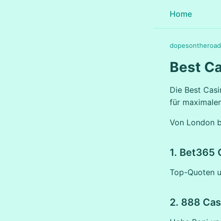
Home
dopesontheroad
Best Ca
Die Best Casi
für maximale
Von London bi
1. Bet365 
Top-Quoten u
2. 888 Ca