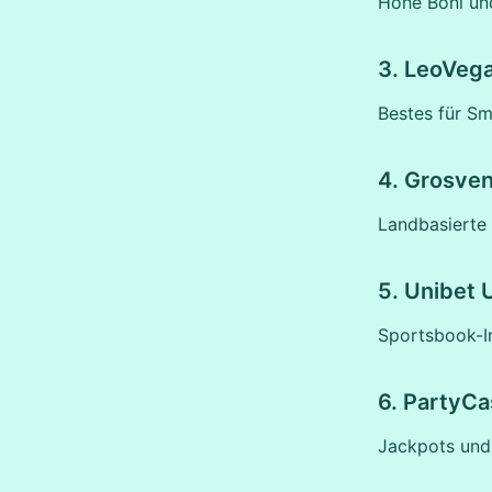
Hohe Boni un
3. LeoVeg
Bestes für S
4. Grosven
Landbasierte 
5. Unibet 
Sportsbook-In
6. PartyCa
Jackpots und