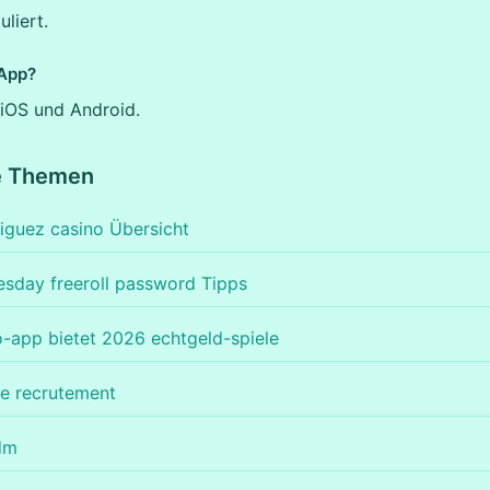
uliert.
 App?
iOS und Android.
e Themen
iguez casino Übersicht
esday freeroll password Tipps
-app bietet 2026 echtgeld-spiele
re recrutement
dm