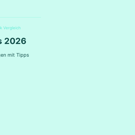
uk Vergleich
ps 2026
en mit Tipps