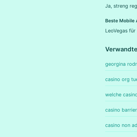
Ja, streng reg
Beste Mobile
LeoVegas für 
Verwandt
georgina rodr
casino org tu
welche casino
casino barrie
casino non a