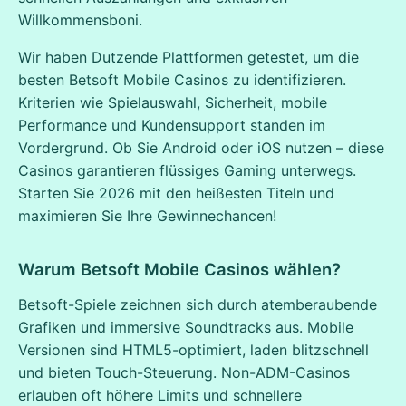
Willkommensboni.
Wir haben Dutzende Plattformen getestet, um die
besten Betsoft Mobile Casinos zu identifizieren.
Kriterien wie Spielauswahl, Sicherheit, mobile
Performance und Kundensupport standen im
Vordergrund. Ob Sie Android oder iOS nutzen – diese
Casinos garantieren flüssiges Gaming unterwegs.
Starten Sie 2026 mit den heißesten Titeln und
maximieren Sie Ihre Gewinnechancen!
Warum Betsoft Mobile Casinos wählen?
Betsoft-Spiele zeichnen sich durch atemberaubende
Grafiken und immersive Soundtracks aus. Mobile
Versionen sind HTML5-optimiert, laden blitzschnell
und bieten Touch-Steuerung. Non-ADM-Casinos
erlauben oft höhere Limits und schnellere