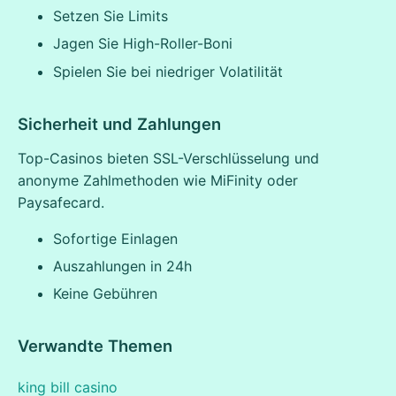
Setzen Sie Limits
Jagen Sie High-Roller-Boni
Spielen Sie bei niedriger Volatilität
Sicherheit und Zahlungen
Top-Casinos bieten SSL-Verschlüsselung und
anonyme Zahlmethoden wie MiFinity oder
Paysafecard.
Sofortige Einlagen
Auszahlungen in 24h
Keine Gebühren
Verwandte Themen
king bill casino