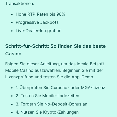
Transaktionen.
Hohe RTP-Raten bis 98%
Progressive Jackpots
Live-Dealer-Integration
Schritt-für-Schritt: So finden Sie das beste
Casino
Folgen Sie dieser Anleitung, um das ideale Betsoft
Mobile Casino auszuwählen. Beginnen Sie mit der
Lizenzprüfung und testen Sie die App-Demo.
1. Überprüfen Sie Curacao- oder MGA-Lizenz
2. Testen Sie Mobile-Ladezeiten
3. Fordern Sie No-Deposit-Bonus an
4. Nutzen Sie Krypto-Zahlungen