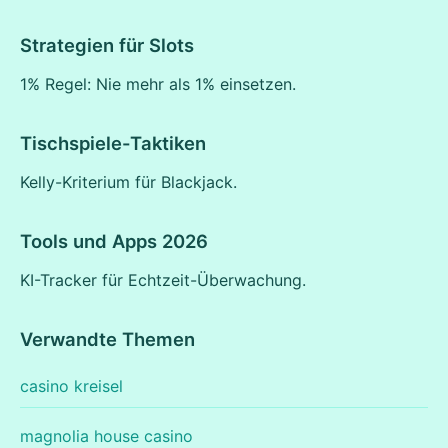
Strategien für Slots
1% Regel: Nie mehr als 1% einsetzen.
Tischspiele-Taktiken
Kelly-Kriterium für Blackjack.
Tools und Apps 2026
KI-Tracker für Echtzeit-Überwachung.
Verwandte Themen
casino kreisel
magnolia house casino