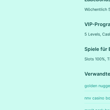
Wöchentlich 5
VIP-Prog
5 Levels, Cas
Spiele für
Slots 100%, T
Verwandt
golden nugget
nnv casino b