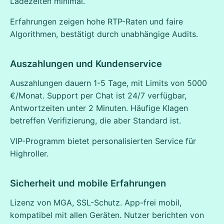
Ladezeiten minimal.
Erfahrungen zeigen hohe RTP-Raten und faire
Algorithmen, bestätigt durch unabhängige Audits.
Auszahlungen und Kundenservice
Auszahlungen dauern 1-5 Tage, mit Limits von 5000
€/Monat. Support per Chat ist 24/7 verfügbar,
Antwortzeiten unter 2 Minuten. Häufige Klagen
betreffen Verifizierung, die aber Standard ist.
VIP-Programm bietet personalisierten Service für
Highroller.
Sicherheit und mobile Erfahrungen
Lizenz von MGA, SSL-Schutz. App-frei mobil,
kompatibel mit allen Geräten. Nutzer berichten von