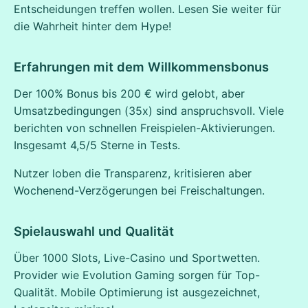
Entscheidungen treffen wollen. Lesen Sie weiter für
die Wahrheit hinter dem Hype!
Erfahrungen mit dem Willkommensbonus
Der 100% Bonus bis 200 € wird gelobt, aber
Umsatzbedingungen (35x) sind anspruchsvoll. Viele
berichten von schnellen Freispielen-Aktivierungen.
Insgesamt 4,5/5 Sterne in Tests.
Nutzer loben die Transparenz, kritisieren aber
Wochenend-Verzögerungen bei Freischaltungen.
Spielauswahl und Qualität
Über 1000 Slots, Live-Casino und Sportwetten.
Provider wie Evolution Gaming sorgen für Top-
Qualität. Mobile Optimierung ist ausgezeichnet,