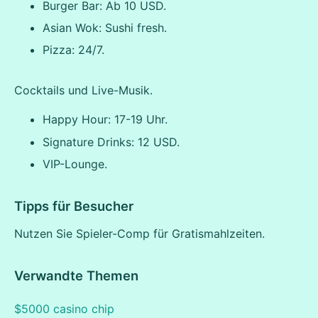
Burger Bar: Ab 10 USD.
Asian Wok: Sushi fresh.
Pizza: 24/7.
Cocktails und Live-Musik.
Happy Hour: 17-19 Uhr.
Signature Drinks: 12 USD.
VIP-Lounge.
Tipps für Besucher
Nutzen Sie Spieler-Comp für Gratismahlzeiten.
Verwandte Themen
$5000 casino chip