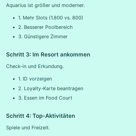
Aquarius ist größer und moderner.
1. Mehr Slots (1.800 vs. 800)
2. Besserer Poolbereich
3. Günstigere Zimmer
Schritt 3: Im Resort ankommen
Check-in und Erkundung.
1. ID vorzeigen
2. Loyalty-Karte beantragen
3. Essen im Food Court
Schritt 4: Top-Aktivitäten
Spiele und Freizeit.