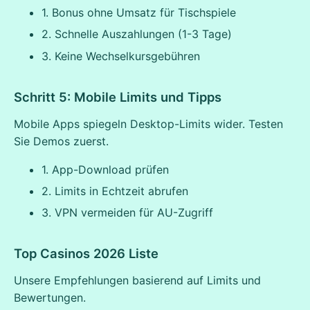
1. Bonus ohne Umsatz für Tischspiele
2. Schnelle Auszahlungen (1-3 Tage)
3. Keine Wechselkursgebühren
Schritt 5: Mobile Limits und Tipps
Mobile Apps spiegeln Desktop-Limits wider. Testen
Sie Demos zuerst.
1. App-Download prüfen
2. Limits in Echtzeit abrufen
3. VPN vermeiden für AU-Zugriff
Top Casinos 2026 Liste
Unsere Empfehlungen basierend auf Limits und
Bewertungen.