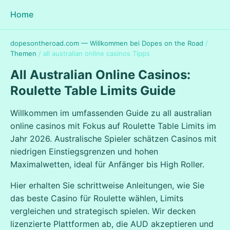
Home
dopesontheroad.com — Willkommen bei Dopes on the Road
/
Themen
/
all australian online casinos Tipps
All Australian Online Casinos:
Roulette Table Limits Guide
Willkommen im umfassenden Guide zu all australian
online casinos mit Fokus auf Roulette Table Limits im
Jahr 2026. Australische Spieler schätzen Casinos mit
niedrigen Einstiegsgrenzen und hohen
Maximalwetten, ideal für Anfänger bis High Roller.
Hier erhalten Sie schrittweise Anleitungen, wie Sie
das beste Casino für Roulette wählen, Limits
vergleichen und strategisch spielen. Wir decken
lizenzierte Plattformen ab, die AUD akzeptieren und