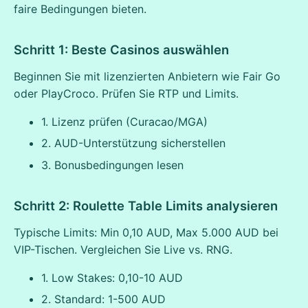
faire Bedingungen bieten.
Schritt 1: Beste Casinos auswählen
Beginnen Sie mit lizenzierten Anbietern wie Fair Go
oder PlayCroco. Prüfen Sie RTP und Limits.
1. Lizenz prüfen (Curacao/MGA)
2. AUD-Unterstützung sicherstellen
3. Bonusbedingungen lesen
Schritt 2: Roulette Table Limits analysieren
Typische Limits: Min 0,10 AUD, Max 5.000 AUD bei
VIP-Tischen. Vergleichen Sie Live vs. RNG.
1. Low Stakes: 0,10-10 AUD
2. Standard: 1-500 AUD