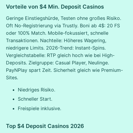
Vorteile von $4 Min. Deposit Casinos
Geringe Einstiegshürde, Testen ohne großes Risiko.
Oft No-Registrierung via Trustly. Boni ab 4$: 20 FS
oder 100% Match. Mobile-fokussiert, schnelle
Transaktionen. Nachteile: Höheres Wagering,
niedrigere Limits. 2026-Trend: Instant-Spins.
Vergleichstabelle: RTP gleich hoch wie bei High-
Deposits. Zielgruppe: Casual Player, Neulinge.
PayNPlay spart Zeit. Sicherheit gleich wie Premium-
Sites.
Niedriges Risiko.
Schneller Start.
Freispiele inklusive.
Top $4 Deposit Casinos 2026