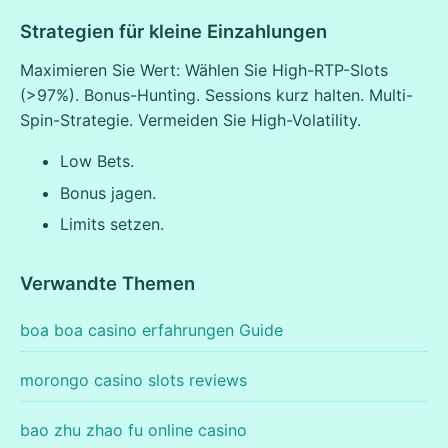
Strategien für kleine Einzahlungen
Maximieren Sie Wert: Wählen Sie High-RTP-Slots
(>97%). Bonus-Hunting. Sessions kurz halten. Multi-
Spin-Strategie. Vermeiden Sie High-Volatility.
Low Bets.
Bonus jagen.
Limits setzen.
Verwandte Themen
boa boa casino erfahrungen Guide
morongo casino slots reviews
bao zhu zhao fu online casino