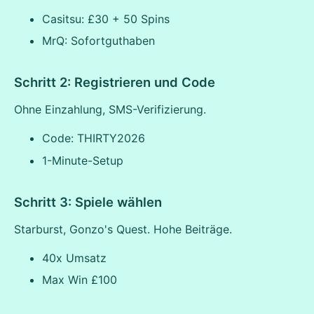
Casitsu: £30 + 50 Spins
MrQ: Sofortguthaben
Schritt 2: Registrieren und Code
Ohne Einzahlung, SMS-Verifizierung.
Code: THIRTY2026
1-Minute-Setup
Schritt 3: Spiele wählen
Starburst, Gonzo's Quest. Hohe Beiträge.
40x Umsatz
Max Win £100