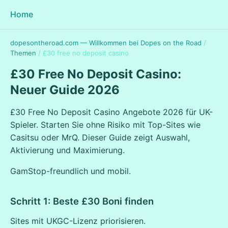
Home
dopesontheroad.com — Willkommen bei Dopes on the Road
/
Themen
/
£30 free no deposit casino
£30 Free No Deposit Casino:
Neuer Guide 2026
£30 Free No Deposit Casino Angebote 2026 für UK-
Spieler. Starten Sie ohne Risiko mit Top-Sites wie
Casitsu oder MrQ. Dieser Guide zeigt Auswahl,
Aktivierung und Maximierung.
GamStop-freundlich und mobil.
Schritt 1: Beste £30 Boni finden
Sites mit UKGC-Lizenz priorisieren.